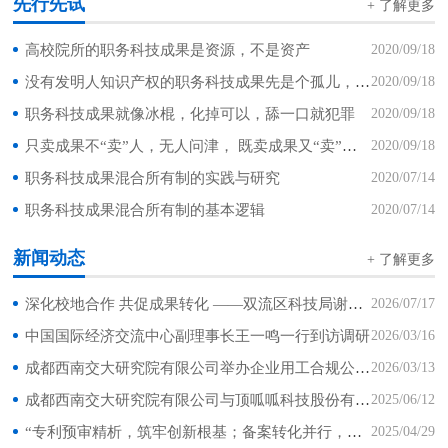
先行先试
+ 了解更多
高校院所的职务科技成果是资源，不是资产
2020/09/18
没有发明人知识产权的职务科技成果先是个孤儿，后是个弃儿
2020/09/18
职务科技成果就像冰棍，化掉可以，舔一口就犯罪
2020/09/18
只卖成果不“卖”人，无人问津， 既卖成果又“卖”人，门庭若市
2020/09/18
职务科技成果混合所有制的实践与研究
2020/07/14
职务科技成果混合所有制的基本逻辑
2020/07/14
新闻动态
+ 了解更多
深化校地合作 共促成果转化 ——双流区科技局谢爽局长一行莅临我司调研座谈
2026/07/17
中国国际经济交流中心副理事长王一鸣一行到访调研
2026/03/16
成都西南交大研究院有限公司举办企业用工合规公益讲座 助力企业筑牢法律风险屏障
2026/03/13
成都西南交大研究院有限公司与顶呱呱科技股份有限公司达成战略合作
2025/06/12
“专利预审精析，筑牢创新根基；备案转化并行，激活价值潜能” 专题讲座成功举办
2025/04/29