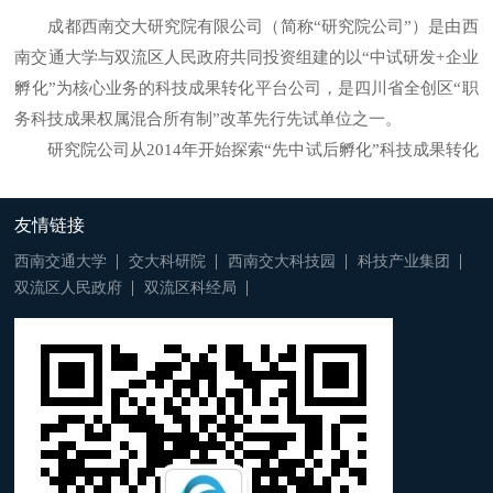
成都西南交大研究院有限公司（简称“研究院公司”）是由西
南交通大学与双流区人民政府共同投资组建的以“中试研发+企业
孵化”为核心业务的科技成果转化平台公司，是四川省全创区“职
务科技成果权属混合所有制”改革先行先试单位之一。
研究院公司从2014年开始探索“先中试后孵化”科技成果转化
新模式即“天使前投资”模式，取得了较好的效果：通过“天使前
投资”支持了实验室原理样机向中间试验样机跨越，做出了可供
友情链接
社会投资人考察的产品样机。产品样机出来后，主要功能、核心
西南交通大学
交大科研院
西南交大科技园
科技产业集团
指标才能出来，社会风险投资才能进行利益和风险评估，决定是
双流区人民政府
双流区科经局
否投资。“天使前投资”的概念，对应于目前社会投资中最早期的
投资“天使投资”（即比天使投资更早期的意思），即利用地方政
府的科技资金对有市场前景的实验室成果进行中试投资，以换取
中试成功后创业公司落地地方政府辖区作为回报，使实验室样品
变成产品样品。目前研究院公司已对西南交大“探地雷达”等7项
科技成果进行了“天使前投资”，总计达3000万元，其中4项失
败，2项获得中试成功（中试成功的定义：产品研发成功并实现