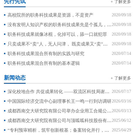
先行先试
+ 了解更多
高校院所的职务科技成果是资源，不是资产
2020/09/18
没有发明人知识产权的职务科技成果先是个孤儿，后是个弃儿
2020/09/18
职务科技成果就像冰棍，化掉可以，舔一口就犯罪
2020/09/18
只卖成果不“卖”人，无人问津， 既卖成果又“卖”人，门庭若市
2020/09/18
职务科技成果混合所有制的实践与研究
2020/07/14
职务科技成果混合所有制的基本逻辑
2020/07/14
新闻动态
+ 了解更多
深化校地合作 共促成果转化 ——双流区科技局谢爽局长一行莅临我司调研座谈
2026/07/17
中国国际经济交流中心副理事长王一鸣一行到访调研
2026/03/16
成都西南交大研究院有限公司举办企业用工合规公益讲座 助力企业筑牢法律风险屏障
2026/03/13
成都西南交大研究院有限公司与顶呱呱科技股份有限公司达成战略合作
2025/06/12
“专利预审精析，筑牢创新根基；备案转化并行，激活价值潜能” 专题讲座成功举办
2025/04/29