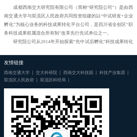
成都西南交大研究院有限公司（简称“研究院公司”）是由西
南交通大学与双流区人民政府共同投资组建的以“中试研发+企业
孵化”为核心业务的科技成果转化平台公司，是四川省全创区“职
务科技成果权属混合所有制”改革先行先试单位之一。
研究院公司从2014年开始探索“先中试后孵化”科技成果转化
新模式即“天使前投资”模式，取得了较好的效果：通过“天使前
投资”支持了实验室原理样机向中间试验样机跨越，做出了可供
友情链接
社会投资人考察的产品样机。产品样机出来后，主要功能、核心
西南交通大学
交大科研院
西南交大科技园
科技产业集团
指标才能出来，社会风险投资才能进行利益和风险评估，决定是
双流区人民政府
双流区科经局
否投资。“天使前投资”的概念，对应于目前社会投资中最早期的
投资“天使投资”（即比天使投资更早期的意思），即利用地方政
府的科技资金对有市场前景的实验室成果进行中试投资，以换取
中试成功后创业公司落地地方政府辖区作为回报，使实验室样品
变成产品样品。目前研究院公司已对西南交大“探地雷达”等7项
科技成果进行了“天使前投资”，总计达3000万元，其中4项失
败，2项获得中试成功（中试成功的定义：产品研发成功并实现