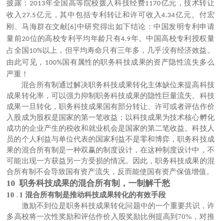
披露：
年全国高等院校拨入科技经费
亿元，技术转让
2013
1170
收入
亿元，其中包括专利转让和许可收入
亿元。付宏
27.5
4.34
刚、马海群在文献
中研究得出如下结论：中国发明专利申请
[6]
量前
位的高校专利平均年龄只有
年。中国高校专利授权量
20
4.9
占全国
以上，但平均寿命只有三年多，几乎没有经济效益。
10%
由此可见，
国有属性的职务科技成果的资产隐性流失多么
100%
严重！
混合所有制通过解决职务科技成果转化主体缺位来提高科技
成果转化率，可以强力抑制职务科技成果的隐性巨量流失。科技
成果一旦转化，职务科技成果国有部分转让、许可或者评估作价
入股成为股权是国家的第一笔收益；以科技成果为技术核心孵化
成功的企业产生的税收和就业机会是国家的第二笔收益。科技人
员的个人利益与单位代表的国家利益不是零和博弈，职务科技成
果的混合所有制是一种双赢的制度设计，在这种制度设计中，不
可能出现一方获益另一方受损的情况。因此，职务科技成果的混
合所有制不会导致国有资产流失，反而能使国有资产保值增值。
10 职务科技成果的混合所有制，一制解千愁
10
.
1 混合所有制是推动科技成果转化的有效手段
激励不到位是职务科技成果转化问题中的一个重要共识，许
多高校将一次性奖励和评估作价入股奖励比例提高到
70%
，对推