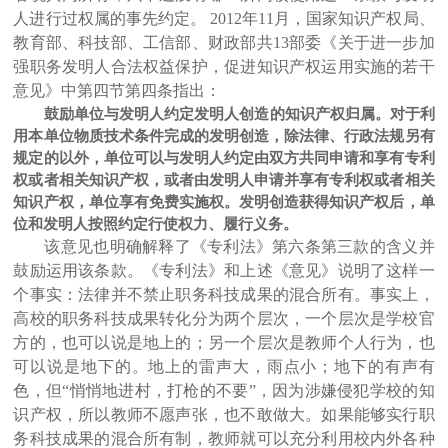
人进行过权属的事先约定。 2012年11月，国家知识产权局、
教育部、科技部、工信部、财政部共13部委《关于进一步加
强职务发明人合法权益保护，促进知识产权运用实施的若干
意见》中第四节第四条指出：
鼓励单位与发明人约定发明人创造的知识产权归属。对于利
用本单位物质技术条件完成的发明创造，除法律、行政法规另有
规定的以外，单位可以与发明人约定由双方共同申请和享有专利
权或者相关知识产权，或者由发明人申请并享有专利权或者相关
知识产权，单位享有免费实施权。发明创造获得知识产权后，单
位和发明人按照约定行使权力、履行义务。
该意见也明确解释了《专利法》第六条第三款的含义并
鼓励运用该条款。《专利法》和上述《意见》说明了这样一
个事实：法律并不禁止职务科技成果的混合所有。事实上，
高校的职务科技成果转化分为两个层次，一个层次是学校官
方的，也可以说是地上的；另一个层次是教师个人行为，也
可以说是地下的。地上的雷声大，雨点小；地下的有声有
色，但“悄悄地进村，打枪的不要”，因为涉嫌侵犯学校的知
识产权，所以教师不愿声张，也不敢做大。如果能够实行职
务科技成果的混合所有制，教师就可以充分利用校内外各种