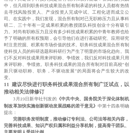
中，但凡得到职务科技成果混合所有制承诺的科技人员都有热情
去寻找风险投资人、产业投资人完成中试、工程化进而成立公
司。在实践中，我们发现，混合所有制对已无职称压力且从事科
研二、三十年有一定成果积累的教授团队科技创业十分有吸引
力。对尚有职称压力且没有多少科技成果积累的中青年教师也给
予了明确的所有权预期，会引导他们在进行基础研究、应用研究
时注意挖掘、积累有市场价值的技术。职务科技成果混合所有制
使科技人员的科研选题和科研行为产生了明显的市场化趋向。我
们不反对科技成果用来评职称、争绩效，我们反对科技成果只用
来评职称、争绩效。职务科技成果的混合所有制对目前高校
“创
新只驱动职称、职务，不驱动发展”的局面将会产生较大的改
变。
11 建议尽快进行职务科技成果混合所有制广泛试点，以
推动相关法律修订
3
月
日新华社刊发的
《中共中央、国务院关于深化体制机
23
制改革加快实施创新驱动发展战略的若干意见》
中第十四条明确
提出：
完善职务发明制度，推动修订专利法、公司法等相关内容，
完善科技成果、知识产权归属和利益分享机制，提高骨干团队、
主要发明人受益比例。