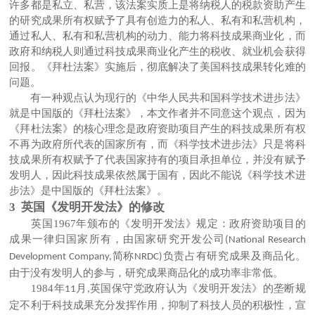
许多都是私立、私营，该法案实质上是将纳税人的税款资助产生
的研究成果所有权赋予了具有创造力的私人、私有和私营机构，
通过私人、私有和私营机构的动力、能力将科技成果商业化，而
政府和纳税人则通过科技成果商业化产生的税收、就业机会获得
回报。《拜杜法案》实施后，彻底解决了美国科技成果转化难的
问题。
有一种观点认为现行的《中华人民共和国科学技术进步法》
就是中国版的《拜杜法案》，本文作者并不同意这个观点，因为
《拜杜法案》的核心理念是政府资助项目产生的科技成果所有权
不再为政府所代表的国家所有，而《科学技术进步法》只是将科
技成果所有权赋予了代表国家持有的项目承担单位，并没有赋予
发明人，因此科技成果依然属于国有，因此不能说《科学技术进
步法》是中国版的《拜杜法案》。
3 英国《发明开发法》的修改
英国
1967
年颁布的《发明开发法》规定：政府资助项目的
成果一律归国家所有，由国家研究开发公司
(National Research
简称
负责占有研究成果及商品化。
Development Company,
NRDC)
由于没有发明人的参与，研究成果商品化的成功率非常低。
1984
年
月
英国保守党政府认为《发明开发法》的垄断规
11
,
定不利于科技成果充分发挥作用，抑制了科技人员的积极性，宣