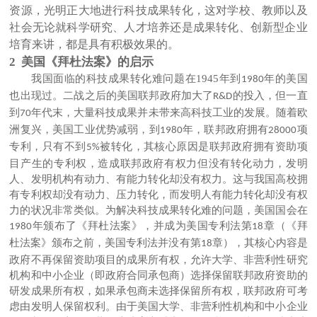
资源，光明正大地进行科技成果转化，这对学校、教师以及
社会无论就科学研究、人才培养还是成果转化、创新型企业
培育来讲，都是具有积极效果的。
2 美国《拜杜法案》的启示
我国面临的科技成果转化难问题在
1945
年到
年的美国
1980
也出现过。二战之后的美国联邦政府加大了
的投入，但一直
R&D
到
年代末，大量科技成果并未带来高科技工业的发展。随着欧
70
洲复兴，美国工业优势减弱，到
年，联邦政府拥有
项
1980
28000
专利，只有不到
被转化，其核心原因是联邦政府拥有资助项
5%
目产生的专利权，造成联邦政府有权力但没有转化动力，发明
人、发明机构有动力、有能力转化却没有权力。这与我国高校拥
有专利权却没有动力、压力转化，而发明人有能力转化却没有权
力的状况非常类似。为解决科技成果转化难的问题，美国国会在
年颁布了《拜杜法案》，并成为美国专利法第
章（《拜
1980
18
杜法案》颁布之前，美国专利法并没有第
章），其核心内容是
18
政府不再保留资助项目的成果所有权，允许大学、非营利性研究
机构和中小企业（即政府合同承包商）选择保留联邦政府资助的
研发成果所有权，如果承包商未选择保留所有权，联邦政府可考
虑由发明人保留权利。由于美国大学、非营利性机构和中小企业