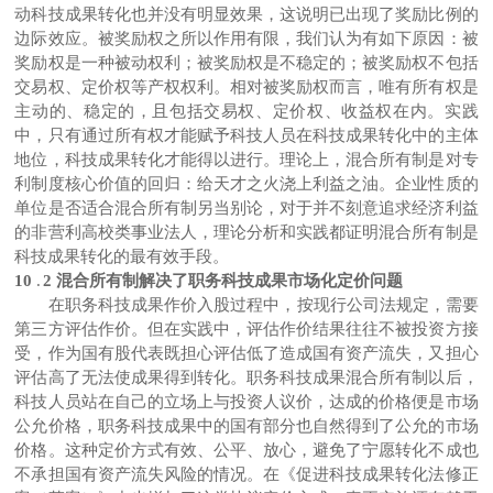
动科技成果转化也并没有明显效果，这说明已出现了奖励比例的
边际效应。被奖励权之所以作用有限，我们认为有如下原因：被
奖励权是一种被动权利；被奖励权是不稳定的；被奖励权不包括
交易权、定价权等产权权利。相对被奖励权而言，唯有所有权是
主动的、稳定的，且包括交易权、定价权、收益权在内。实践
中，只有通过所有权才能赋予科技人员在科技成果转化中的主体
地位，科技成果转化才能得以进行。理论上，混合所有制是对专
利制度核心价值的回归：给天才之火浇上利益之油。企业性质的
单位是否适合混合所有制另当别论，对于并不刻意追求经济利益
的非营利高校类事业法人，理论分析和实践都证明混合所有制是
科技成果转化的最有效手段。
10
.
2 混合所有制解决了职务科技成果市场化定价问题
在职务科技成果作价入股过程中，按现行公司法规定，需要
第三方评估作价。但在实践中，评估作价结果往往不被投资方接
受，作为国有股代表既担心评估低了造成国有资产流失，又担心
评估高了无法使成果得到转化。职务科技成果混合所有制以后，
科技人员站在自己的立场上与投资人议价，达成的价格便是市场
公允价格，职务科技成果中的国有部分也自然得到了公允的市场
价格。这种定价方式有效、公平、放心，避免了宁愿转化不成也
不承担国有资产流失风险的情况。在《促进科技成果转化法修正