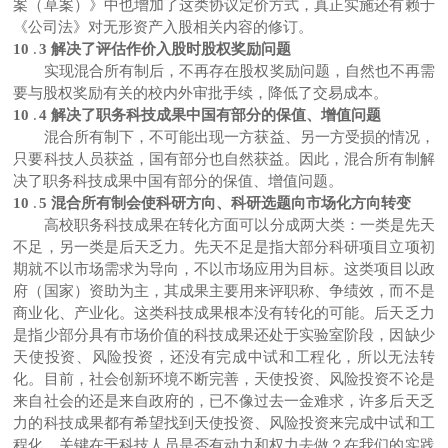
案（草案）》中也增加了这类协议定价方式，真正实施还有赖于
《公司法》对无形资产入股相关内容的修订。
10
.
3 解决了评估作价入股时股权奖励问题
实现混合所有制后，不再存在股权奖励问题，自然也不再需
要与股权奖励有关的校内外审批手续，降低了交易成本。
10
.
4 解决了职务科技成果中国有部分的保值、增值问题
混合所有制下，不可能出现一方获益、另一方受损的情况，
只要科技人员获益，国有部分也自然获益。因此，混合所有制解
决了职务科技成果中国有部分的保值、增值问题。
10
.
5 混合所有制会使科研方向、科研选题向市场化方向转变
高校职务科技成果在转化方面可以分成两大类：一类是先天
不足，另一类是后天乏力。先天不足是指大部分科研项目立项初
期就不以市场需求为导向，不以市场应用为目标。这类项目以政
府（国家）资助为主，其成果主要用来评职称、争绩效，而不是
商业化、产业化。这类科技成果根本没有转化的可能。后天乏力
是指少部分具有市场价值的科技成果还处于实验室阶段，因缺少
天使投资、风险投资，还没有完成中试和工程化，所以无法转
化。目前，社会创新环境不断完善，天使投资、风险投资不论是
来自社会的还是来自政府的，已不像过去一金难求，许多后天乏
力的科技成果都有希望找到天使投资、风险投资来完成中试和工
程化，关键在于科技人员是否有动力和权力去做？在我们的实践