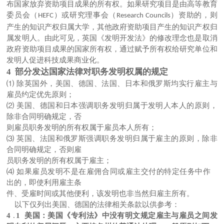
布国家放弃资助项目成果的所有权。如果研究项目是由高等教育
委员会（
）或研究理事会（
）资助的，则
HEFC
Research Councils
产生的知识产权归属大学，其他政府资助项目产生的知识产权归
属发明人。由此可见，英国《发明开发法》的修改理念也是取消
政府资助项目成果的国家所有权，通过赋予所有权给研究单位和
发明人促进科技成果商业化。
4 部分发达国家法律对职务发明权属的规定
⑴
除
英国外，美国、德国、法国、日本和俄罗斯均实行雇主与
雇员约定优先原则；
⑵
美国、德国和日本强调职务发明归属于发明人本人的原则，
除非合同明确规定，否
则雇员职务发明的所有权属于雇员本人所有；
⑶
英国、法国和俄罗斯强调职务发明归属于雇主的原则，除非
合同明确规定，否则雇
员职务发明的所有权属于雇主；
⑷
如果雇员发明不是在雇佣合同或雇主交付的特定任务中作
出的，即使利用雇主条
件、受雇时间或其他便利，该发明也非当然归雇主所有。
以下仅列出美国、德国的法律相关条款以供参考：
4
.
1 美国：美国《专利法》中没有明文规定雇主与雇员之间发