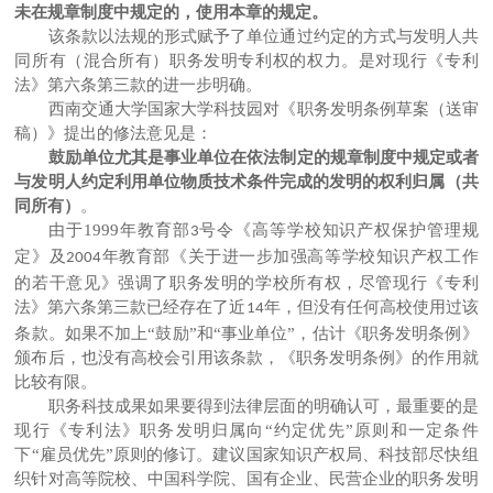
未在规章制度中规定的，使用本章的规定。
该条款以法规的形式赋予了单位通过约定的方式与发明人共
同所有（混合所有）职务发明专利权的权力。是对现行《专利
法》第六条第三款的进一步明确。
西南交通大学国家大学科技园对《职务发明条例草案（送审
稿）》提出的修法意见是：
鼓励单位尤其是事业单位在依法制定的规章制度中规定或者
与发明人约定利用单位物质技术条件完成的发明的权利归属（共
同所有）
。
由于
1999
年教育部
号令《高等学校知识产权保护管理规
3
定》及
年教育部《关于进一步加强高等学校知识产权工作
2004
的若干意见》强调了职务发明的学校所有权，尽管现行《专利
法》第六条第三款已经存在了近
年，但没有任何高校使用过该
14
条款。如果不加上“鼓励”和“事业单位”，估计《职务发明条例》
颁布后，也没有高校会引用该条款，《职务发明条例》的作用就
比较有限。
职务科技成果如果要得到法律层面的明确认可，最重要的是
现行《专利法》职务发明归属向
“约定优先”原则和一定条件
下“雇员优先”原则的修订。建议国家知识产权局、科技部尽快组
织针对高等院校、中国科学院、国有企业、民营企业的职务发明