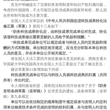
意见中明确提出了完善职务发明制度和知识产权归属问题，
考虑到中国国情，不太可能完全取消成果的国家所有权，那么混
合所有制可能成为主要方案。
全国人大正在审议的
《中华人民共和国促进科技成果转化法
修正案（草案）》
第四十三条如下：
“职务科技成果转化后，由科技成果完成单位对完成、转化
该项科技成果做出重要贡献的人员给予奖励和报酬。”
“科技成果完成单位可以规定或者与科技人员约定奖励和报
酬的方式和数额。单位制定相关规定，应当充分听取本单位科技
人员的意见，并在本单位公开相关规定。”
借全国人大法工委四月份征集修法意见的机会，西南交通大
学国家大学科技园再次向全国人大法工委提出了如下修法意见：
建议草案第
43
条增加如下内容：
科技成果完成单位可以与科技人员就科技成果的归属（共同
所有）作出约定。
令人感到振奋的是，国务院法制办四月份发布了关于
《职务
发明条例草案（送审稿）》
征求意见的通知，该条例草案（送审
稿）第九条规定：
单位可以在依法制定的规章制度中规定或者与发明人约定利
用单位物质技术条件完成的发明的权利归属，未与发明人约定也