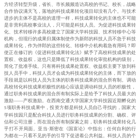
方经济转型升级，省长、市长频频造访高校的书记、校长，战略
合作协议满天飞，落地的科技成果转化项目却没有几个。与技术
进步的主体不是高校的道理一样，科技成果转化的主体也不可能
是非营利高校事业法人，只可能是科技人员。为促进科技成果转
化、技术转移许多高校建立了国家大学科技园、技术转移中心等
机构，但现行的成果归属体制使作为新郎的科技人员不急于科技
成果转化，作为伴郎的这些转化、转移中介机构着急有用吗？即
使正在修订的《促进科技成果转化法》赋予了高校科技成果的处
置权、收益权，这也只是降低了科技成果转化审批机构的级别，
简化了批准手续。只有将科技成果处置权、收益权主要下放到科
技人员手中，科技人员才会成为科技成果转化的主体，而下放的
手段就是以科技人员为主体的职务科技成果的混合所有制。调动
高校转化科技成果积极性的核心应该是调动科技人员的积极性，
通过职务科技成果的混合所有制实际上是给予了科技人员最大的
激励——产权激励。在西南交通大学国家大学科技园近期孵化的
项职务科技成果中，投资方都是科技人员自己寻找的，国家大
5
学科技园只是配合科技人员进行职务科技成果的分割、确权、评
估和公司注册，而在混合所有制探索之前，职务科技成果转化几
乎打不开局面。亚当·斯密在《国富论》中指出：任何自利的行
为都在一只看不见的手的引导下促进着公共利益。科技人员的个