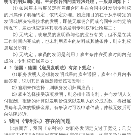
明专利的归属问题。主要按各州的普通法处理，一般原则如下：
⑴
如果雇主与雇员定有雇佣合同并在合同中对发明专利权
的归属作了明确约定，依约定办理。如雇佣目的在于从事特定的
发明或解决特殊技术的发明，即使无雇佣合同或合同中未约定的
情况下，雇员也应该将其取得的发明专利权转让给雇主；
⑵
无约定，或雇员的发明虽与他的业务有关，但不是在其
工作时间内完成的，也未利用雇主的材料或其他条件，则专利权
属雇员所有；
⑶
无约定，雇员的发明是利用了雇主条件在受雇时间内完
成的，专利权归属雇员；
4
.
2 德国：德国《雇员发明法》有如下规定：
⑴
职务发明人必须将发明成果向雇主通报，雇主
4
个月内书
面答复，说明其是否愿意接受该项发明；
⑵
逾期未作选择，则职务发明归属雇员；
⑶
雇主选择接受该项发明，则必须申请专利，并向发明人支
付报酬。报酬的计算以发明价值乘以发明人的分成系数，得出雇
员每年具体的报酬金额。有争议时可以申请仲裁，仲裁无效后可
向法院起诉。
5 我国《专利法》存在的问题
比较而言，我国《专利法》对职务发明定义过于宽泛；只实
行
“雇主优先”原则而没有实行“约定优先”原则，约定条款处于第