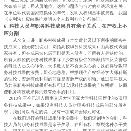
六条第三款，居从属地位。这些问题应与当时的立法环境有关，
在单位即代表国家或集体的年代，发明人权利基本被忽视，我国
《专利法》应向保护发明人个人权利方向进行修订。
6 科技人员与职务科技成果具有亲子关系，在产权上不
应分割
从名义上讲，职务科技成果（本文此处及以下所指的职务科
技成果，如无特别说明，均指高校职务科技成果）由高校代表国
家持有，但在成果转化层面则是无人所有，即所有人是缺位的。
所有人缺位的职务科技成果除了少数有极强的奉献精神及荣誉感
的科技人员关心转化，大多数人是不会太关心的，这必将导致职
务科技成果的浪费，即公地悲剧。根据现代产权经济学大师科斯
的理论，资源有效利用的前提是资源产权的明晰。通过使科技人
员共享职务科技成果所有权可以实现科技成果的产权明晰，从而
使职务科技成果得到最有效率的利用。
2010
年至今已进入西南交通大学国家大学科技园孵化的
项职
5
务科技成果中，如果没有科技人员对职务科技成果的部分所有
权，我们可以肯定的说，没有一项成果会得到孵化。
在我们进行的科技成果转化实践中，我们深刻地体会到，科
技人员与职务科技成果是亲子关系，在所有权上割裂这种亲子关
系，职务科技成果事实上成为了
“孤儿”，职务科技成果转化难就