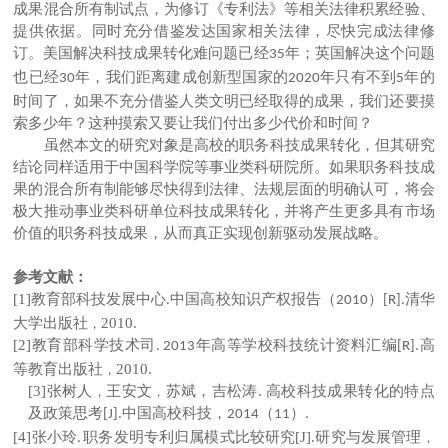
成果混合所有制试点，为修订《专利法》等相关法律积累经验、
提供依据。同时充分借鉴发达国家相关法律，尽快完成法律修
订。美国解决科技成果转化难问题已经
年；英国解决这个问题
35
也已经
年，我们距离建成创新型国家的
年只有不到
年的
30
2020
5
时间了，如果不充分借鉴人类文明已经取得的成果，我们还要摸
索多少年？这种摸索又要让我们付出多少代价和时间？
虽然本文的研究对象是高校的职务科技成果转化，但其研究
结论同样适用于中国科学院等事业类科研院所。如果职务科技成
果的混合所有制能够尽快得到法律、法规层面的明确认可，将会
极大推动事业类科研单位科技成果转化，并将产生更多具有市场
价值的职务科技成果，从而真正实现创新驱动发展战略。
参考文献：
[1]
教育部科技发展中心
中国高校知识产权报告（
）
清华
.
2010
[R].
大学出版社
2010.
，
[2]
教育部科学技术司
年高等学校科技统计资料汇编
高
. 2013
[R].
等教育出版社
2010.
，
[3]
张树人
王安文
苏斌，吉松涛
.
高校科技成果转化的特点
，
，
及政策思考
中国高校科技，
（
）
[J].
2014
11
.
[4]
张小玲
职务发明专利归属模式比较研究
[J].
研究与发展管理
，
.