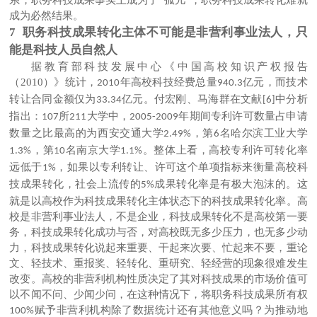
成为必然结果。
7 职务科技成果转化主体不可能是非营利事业法人，只
能是科技人员自然人
据教育部科技发展中心《中国高校知识产权报告
（
2010
）》统计，
年高校科技经费总量
亿元，而技术
2010
940.3
转让合同金额仅为
亿元。付宏刚、马海群在文献
中分析
33.34
[6]
指出：
所
大学中，
年期间专利许可数量占申请
107
211
2005-2009
数量之比最高的为西安交通大学
，第
名哈尔滨工业大学
2.49%
6
，第
名南京大学
。整体上看，高校专利许可转化率
1.3%
10
1.1%
远低于
，如果以专利转让、许可这个单项指标来衡量高校科
1%
技成果转化，社会上流传的
成果转化率是有极大泡沫的。这
5%
就是以高校作为科技成果转化主体状态下的科技成果转化率。高
校是非营利事业法人，不是企业，科技成果转化不是高校第一要
务，科技成果转化成功与否，对高校既无多少压力，也无多少动
力，科技成果转化说起来重要、干起来次要、忙起来不要，重论
文、轻技术、重报奖、轻转化、重研究、轻经营的现象很难发生
改变。高校的非营利机构性质决定了其对科技成果的市场价值可
以不闻不问、少闻少问，在这种情况下，将职务科技成果所有权
赋予非营利机构除了数据统计还有其他意义吗？为推动地
100%