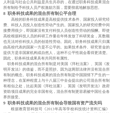
人利益与社会公共利益是共生共存的，在通过职务科技成果混合
所有制给予科技人员产权激励方面，需要彻底地解放思想。
8 职务科技成果的混合所有制公平合理
高校的职务科技成果是高校提供技术条件、国家投入研究经
费、科技人员投入创造性劳动产生的。国家投入的研究经费中间
接费用很少，即国家没有支付科技人员创造性劳动的报酬。即使
高校根据科技人员的科研工作量在年终发放了科研奖金，其数额
也无法对价科技人员的创造性劳动。因此，职务科技成果只归属
由高校代表的国家一方是不公平的。如果技术条件、研究资金的
提供方是非国家机构或自然人，这种不公平性就会看得更清楚。
因此，职务科技成果具有共同所有属性。
职务科技成果的混合所有制是对美国《拜杜法案》、英国《发
明开发法》的借鉴，而不是照抄。因为这两部法律并没有混合所
有制的概念。职务科技成果的混合所有制是中国国情下产生的一
种理念，在某种程度上与十八届三中全会提出的公司混合所有制
有相似之处，比起美国《拜杜法案》、英国《发明开发法》政府
资助项目成果的完全非国有化，混合所有制更容易被中国社会各
界所接受。
9 职务科技成果的混合所有制会导致国有资产流失吗
根据教育部科技司《
2013
年高等学校科技统计资料汇编》