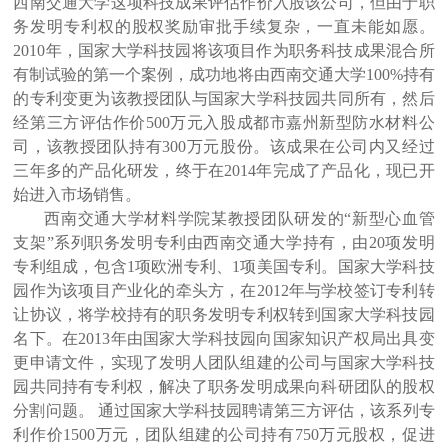
西南交通大学这项科技成果评估作价入股该公司，但由于职
务发明专利权的股权奖励审批手续复杂，一直未能如愿。
2010年，国家大学科技园将该项目作为职务科技成果混合所
有制试验的第一个案例，成功地将由西南交通大学100%持有
的专利变更为该教授团队与国家大学科技园共同所有，然后
经第三方评估作价500万元入股成都市嘉州新型防水材料公
司，该教授团队持有300万元股份。该成果在公司内又经过
三年多的产品化研发，终于在2014年完成了产品化，现已开
始进入市场销售。
西南交通大学材料学院某教授团队研发的“新型心血管
支架”系列职务发明专利由西南交通大学持有，由20项发明
专利组成，包含1项欧洲专利、1项美国专利。国家大学科技
园作为该项目产业化的牵头方，在2012年与学校签订专利转
让协议，将学校持有的职务发明专利权转到国家大学科技园
名下。在2013年由国家大学科技园向国家知识产权局出具变
更申请文件，实现了发明人团队组建的公司与国家大学科技
园共同持有专利权，解决了职务发明成果向科研团队的股权
分割问题。 通过国家大学科技园聘请第三方评估，该系列专
利作价1500万元，团队组建的公司持有750万元股权，促进