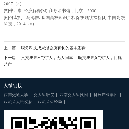
2007
（
）
3
.
[5]
张五常
经济解释
[M].
商务印书馆
北京，
2000.
，
.
[6]
付宏刚
马海群
.
我国高校知识产权保护现状探析
[J].
中国高校
，
科技
2014
（
）
，
3
.
上一篇 ：职务科技成果混合所有制的基本逻辑
下一篇 ：只卖成果不“卖”人，无人问津， 既卖成果又“卖”人，门庭
若市
友情链接
西南交通大学
交大科研院
西南交大科技园
科技产业集团
双流区人民政府
双流区科经局