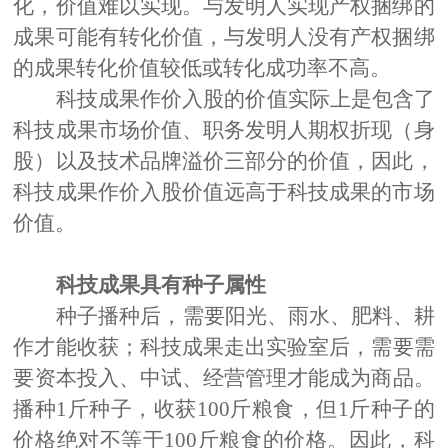
化，价值难以实现。与发明人实现产权捆绑的
成果可能有转化价值，与发明人没有产权捆绑
的成果转化价值较低或转化成功率不高。
科技成果作价入股的价值实际上是包含了
科技成果市场价值、职务发明人期权折现（身
股）以及技术品牌溢价三部分的价值，因此，
科技成果作价入股价值远高于科技成果的市场
价值。
科技成果
具有
种子
属性
种子播种
后
，
需要阳光、雨水、肥料、耕
作才能
收获
；科技成果
走出实验室后，需要需
要
资本投入
、
中试、
经营管理
才能成为商品
。
播种
1斤种子
，
收获
100斤粮
食
，
但
1斤种子
的
价格绝对不等于
100斤粮
食
的
价格。因此，
科