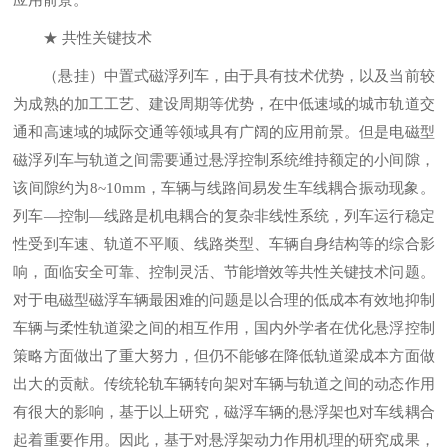
★
共性关键技术
（悬挂）中置式磁浮列车，由于具有技术优势，以及当前较
为成熟的加工工艺、建设周期等优势，在中低速域的城市轨道交
通和高速域的城际交通等领域具有广阔的应用前景。但是电磁型
磁浮列车与轨道之间需要通过悬浮控制系统维持额定的小间隙，
该间隙约为8~10mm，车辆与线路间易发生车线耦合振动现象。
列车—控制—线路是机电耦合的复杂非线性系统，列车运行稳定
性受到车速、轨道不平顺、线路类型、车辆自身结构等的综合影
响，面临安全可靠、控制灵活、节能增效等共性关键技术问题。
对于电磁型磁浮车辆最困难的问题是以合理的低成本有效地抑制
车辆与柔性轨道梁之间的相互作用，国内外学者在优化悬浮控制
策略方面做出了重大努力，但仍不能够在降低轨道梁成本方面做
出大的贡献。传统轮轨车辆转向架对车辆与轨道之间的动态作用
有很大的影响，基于以上研究，磁浮车辆的悬浮架也对车线耦合
起着重要作用。因此，基于对悬浮架动力作用机理的研究成果，