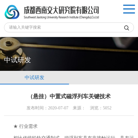

中试研发
中试研发
（悬挂）中置式磁浮列车关键技术
发布时间：2020-07-07
来源：
浏览：5052
★ 行业需求
相比传统轮轨交通制式，磁浮列车具有非接触运行，具有运