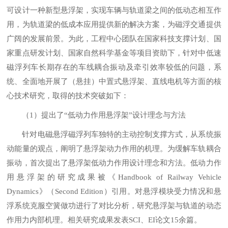
可设计一种新型悬浮架，实现车辆与轨道梁之间的低动态相互作
用，为轨道梁的低成本应用提供新的解决方案，为磁浮交通提供
广阔的发展前景。为此，工程中心团队在国家科技支撑计划、国
家重点研发计划、国家自然科学基金等项目资助下，针对中低速
磁浮列车长期存在的车线耦合振动及牵引效率较低的问题，系
统、全面地开展了（悬挂）中置式悬浮架、直线电机等方面的核
心技术研究，取得的技术突破如下：
（1）提出了“低动力作用悬浮架”设计理念与方法
针对电磁悬浮磁浮列车独特的主动控制支撑方式，从系统振
动能量的观点，阐明了悬浮架动力作用的机理。为缓解车轨耦合
振动，首次提出了悬浮架低动力作用设计理念和方法。低动力作
用悬浮架的研究成果被《Handbook of Railway Vehicle
Dynamics》（Second Edition）引用。对悬浮模块受力情况和悬
浮系统克服空簧做功进行了对比分析，研究悬浮架与轨道的动态
作用力内部机理。相关研究成果发表SCI、EI论文15余篇。