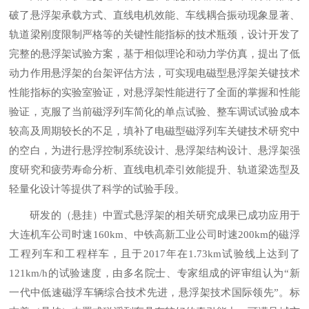
破了悬浮架承载方式、直线电机效能、车线耦合振动现象显著、
轨道梁刚度限制严格等的关键性能指标的技术瓶颈，设计开发了
完整的悬浮架试验方案，基于相似理论和动力学仿真，提出了低
动力作用悬浮架的台架评估方法，可实现电磁型悬浮架关键技术
性能指标的实验室验证，对悬浮架性能进行了全面的掌握和性能
验证，克服了当前磁浮列车简化的单点试验、整车调试试验成本
较高及周期较长的不足，填补了电磁型磁浮列车关键技术研究中
的空白，为进行悬浮控制系统设计、悬浮架结构设计、悬浮架强
度研究和疲劳寿命分析、直线电机牵引效能提升、轨道梁选型及
轻量化设计等提供了科学的试验手段。
研发的（悬挂）中置式悬浮架的相关研究成果已成功应用于
大连机车公司时速160km、中铁高新工业公司时速200km的磁浮
工程列车和工程样车，且于2017年在1.73km试验线上达到了
121km/h的试验速度，由多名院士、专家组成的评审组认为“新
一代中低速磁浮车辆综合技术先进，悬浮架技术国际领先”。标